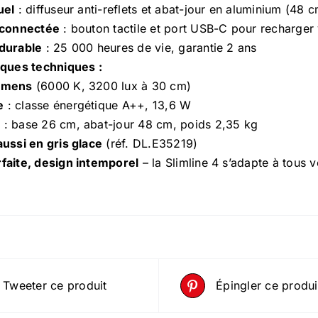
uel
: diffuseur anti-reflets et abat-jour en aluminium (48
 connectée
: bouton tactile et port USB-C pour recharger
durable
: 25 000 heures de vie, garantie 2 ans
iques techniques :
umens
(6000 K, 3200 lux à 30 cm)
e
: classe énergétique A++, 13,6 W
s
: base 26 cm, abat-jour 48 cm, poids 2,35 kg
aussi en gris glace
(réf. DL.E35219)
faite, design intemporel
– la Slimline 4 s’adapte à tous v
Tweeter ce produit
Épingler ce produi