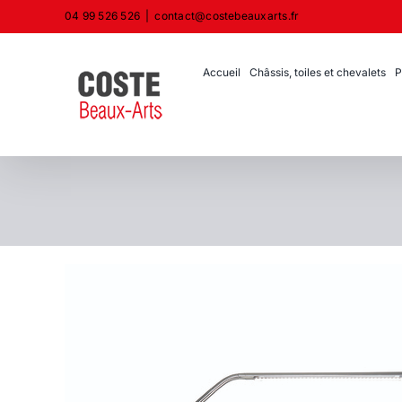
Passer
04 99 526 526
|
contact@costebeauxarts.fr
au
contenu
Accueil
Châssis, toiles et chevalets
P