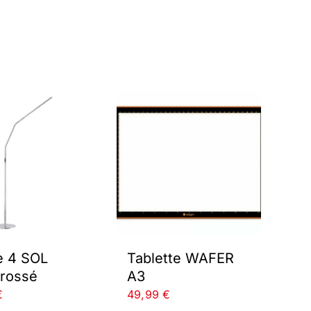
e 4 SOL
Tablette WAFER
brossé
A3
€
49,99
€