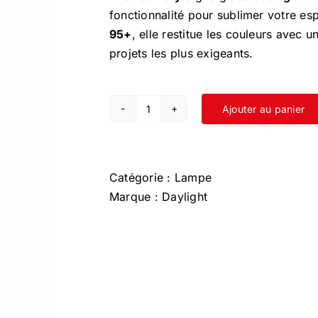
fonctionnalité pour sublimer votre es
95+
, elle restitue les couleurs avec u
projets les plus exigeants.
Ajouter au panier
quantité
de
Slimine
4
Catégorie :
Lampe
SOL
Marque :
Daylight
gris
glacé