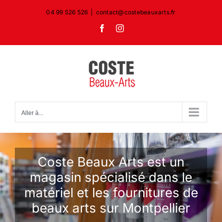
Passer
04 99 526 526
|
contact@costebeauxarts.fr
au
Facebook
Instagram
contenu
Aller à...
Coste Beaux Arts est un
magasin spécialisé dans le
matériel et les fournitures de
beaux arts sur Montpellier