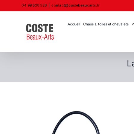
Passer
04 99 526 526
|
contact@costebeauxarts.fr
au
contenu
Accueil
Châssis, toiles et chevalets
P
L