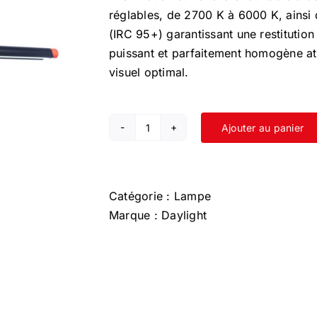
réglables, de 2700 K à 6000 K, ainsi 
(IRC 95+) garantissant une restitution
puissant et parfaitement homogène at
visuel optimal.
Ajouter au panier
quantité
de
Lampe
de
Catégorie :
Lampe
dessin
Marque :
Daylight
Techne
2
-
Daylight