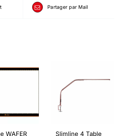
t
Partager par Mail
tte WAFER
Slimline 4 Table