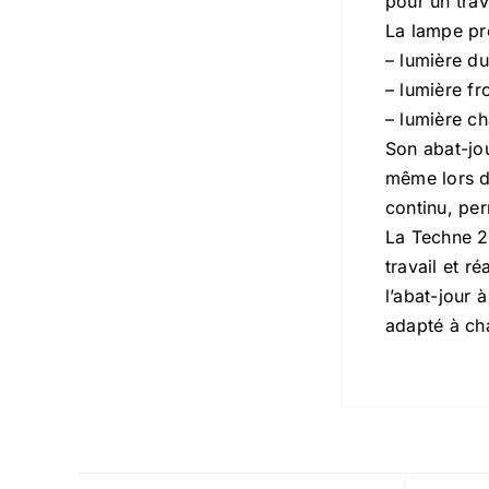
pour un trava
La lampe pr
– lumière d
– lumière fr
– lumière c
Son abat-jou
même lors de
continu, per
La Techne 2 
travail et r
l’abat-jour 
adapté à cha