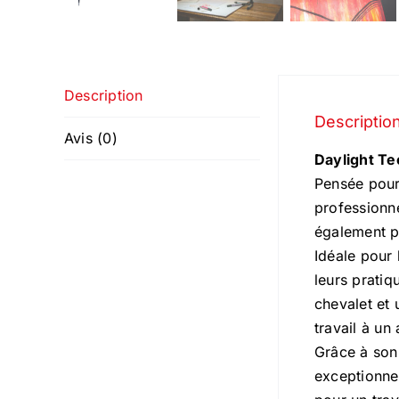
Description
Descriptio
Avis (0)
Daylight Tec
Pensée pour 
professionne
également pa
Idéale pour 
leurs pratiq
chevalet et 
travail à un 
Grâce à so
exceptionnel