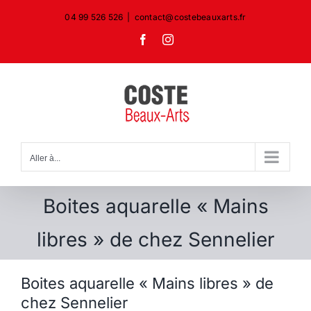
Passer
04 99 526 526
|
contact@costebeauxarts.fr
au
Facebook
Instagram
contenu
Aller à...
Boites aquarelle « Mains
libres » de chez Sennelier
Boites aquarelle « Mains libres » de
chez Sennelier