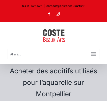
Passer
04 99 526 526
|
contact@costebeauxarts.fr
au
Facebook
Instagram
contenu
Aller à...
Acheter des additifs utilisés
pour l’aquarelle sur
Montpellier