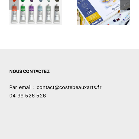
es
Les papiers
ultra-léger
Aquarelle
pour vos
es
Canson®
maquettes et
travaux
créatifs
NOUS CONTACTEZ
Par email : contact@costebeauxarts.fr
04 99 526 526