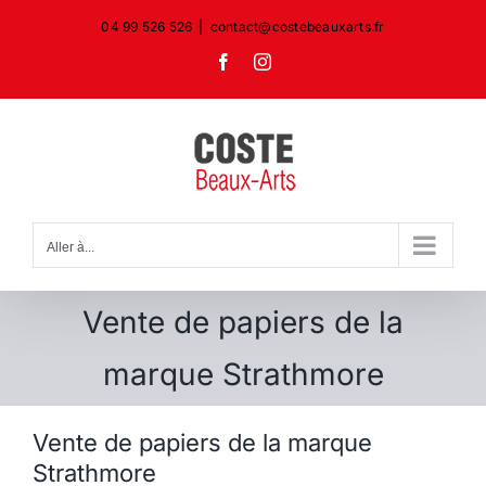
Passer
04 99 526 526
|
contact@costebeauxarts.fr
au
Facebook
Instagram
contenu
Aller à...
Vente de papiers de la
marque Strathmore
Vente de papiers de la marque
Strathmore