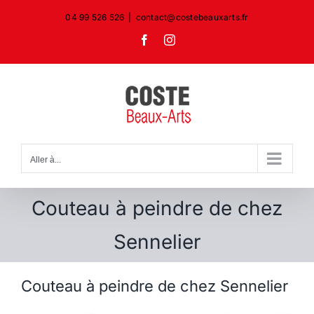
Passer
04 99 526 526
|
contact@costebeauxarts.fr
au
Facebook
Instagram
contenu
Aller à...
Couteau à peindre de chez
Sennelier
Couteau à peindre de chez Sennelier