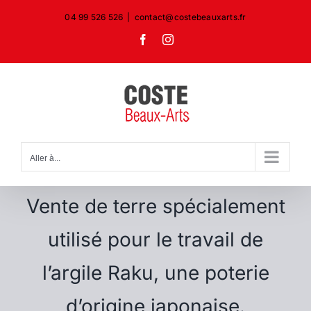
Passer
04 99 526 526
|
contact@costebeauxarts.fr
au
Facebook
Instagram
contenu
Aller à...
Vente de terre spécialement
utilisé pour le travail de
l’argile Raku, une poterie
d’origine japonaise.