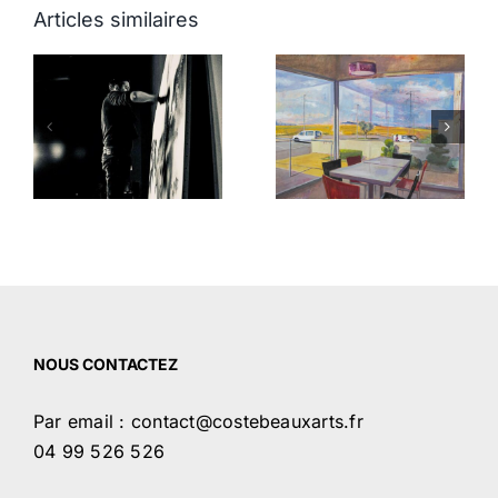
Articles similaires
Arts plastiques
n
Artiste Olivier
de Saint jean
de Mazières
de Védas
NOUS CONTACTEZ
Par email : contact@costebeauxarts.fr
04 99 526 526