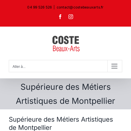
Passer
04 99 526 526
|
contact@costebeauxarts.fr
au
Facebook
Instagram
contenu
Aller à...
Supérieure des Métiers
Artistiques de Montpellier
Supérieure des Métiers Artistiques
de Montpellier