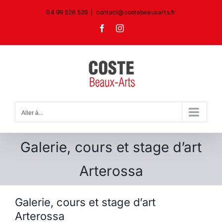
Passer
04 99 526 526
|
contact@costebeauxarts.fr
au
Facebook
Instagram
contenu
Aller à...
Galerie, cours et stage d’art
Arterossa
Galerie, cours et stage d’art
Arterossa