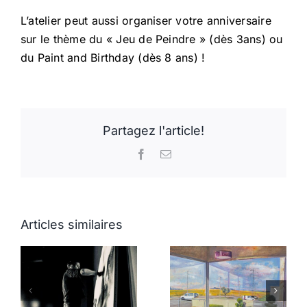
L’atelier peut aussi organiser votre anniversaire
sur le thème du « Jeu de Peindre » (dès 3ans) ou
du Paint and Birthday (dès 8 ans) !
Partagez l'article!
Facebook
Email
Articles similaires
Arts plastiques
n
Artiste Olivier
de Saint jean