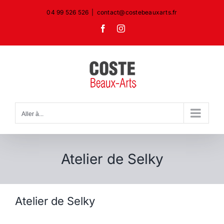
Passer
04 99 526 526
|
contact@costebeauxarts.fr
au
Facebook
Instagram
contenu
Aller à...
Atelier de Selky
Atelier de Selky