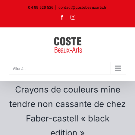
Passer
04 99 526 526
|
contact@costebeauxarts.fr
au
Facebook
Instagram
contenu
Aller à...
Crayons de couleurs mine
tendre non cassante de chez
Faber-castell « black
edition »