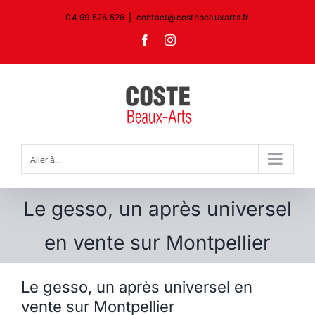
Passer
04 99 526 526
|
contact@costebeauxarts.fr
au
Facebook
Instagram
contenu
Aller à...
Le gesso, un après universel
en vente sur Montpellier
Le gesso, un après universel en
vente sur Montpellier