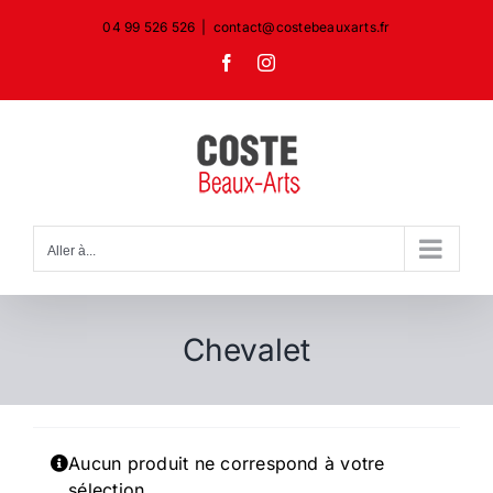
Passer
04 99 526 526
|
contact@costebeauxarts.fr
au
Facebook
Instagram
contenu
Aller à...
Chevalet
Aucun produit ne correspond à votre
sélection.