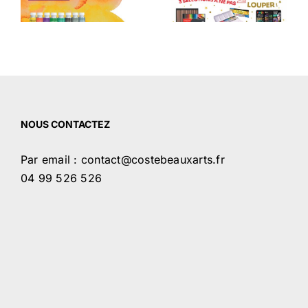
 –
découvrez nos
#FEMMESFLEU
idées cadeaux!
NOUS CONTACTEZ
Par email : contact@costebeauxarts.fr
04 99 526 526