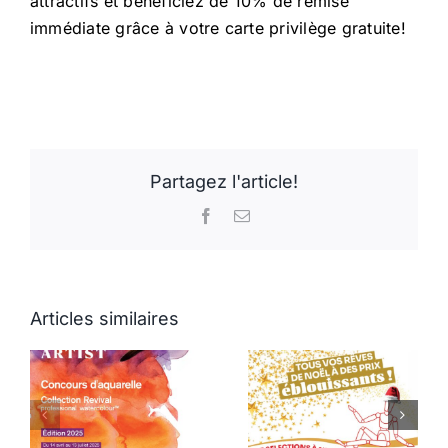
attractifs et bénéficiez de 10% de remise
immédiate grâce à votre carte privilège gratuite!
Partagez l'article!
Facebook
Email
Articles similaires
La magie de
Concours de
Nöel,
dessin