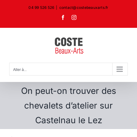
Passer
04 99 526 526
|
contact@costebeauxarts.fr
au
Facebook
Instagram
contenu
Aller à...
On peut-on trouver des
chevalets d’atelier sur
Castelnau le Lez