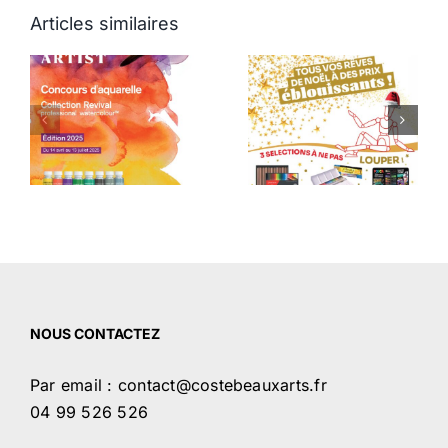
Articles similaires
La magie de
Concours de
Nöel,
dessin
 –
découvrez nos
#FEMMESFLEU
idées cadeaux!
NOUS CONTACTEZ
Par email : contact@costebeauxarts.fr
04 99 526 526