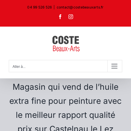
Passer
04 99 526 526
|
contact@costebeauxarts.fr
au
Facebook
Instagram
contenu
Aller à...
Magasin qui vend de l’huile
extra fine pour peinture avec
le meilleur rapport qualité
prix sur Castelnau le Lez