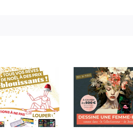
Concours de dessin
BOX-GOLD GR
#FEMMESFLEURS
202