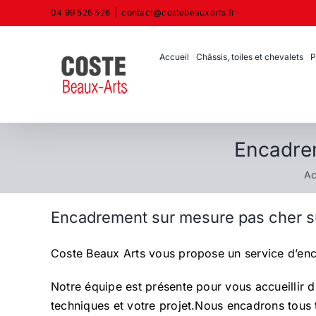
Passer
04 99 526 526
|
contact@costebeauxarts.fr
au
contenu
Accueil
Châssis, toiles et chevalets
P
Encadrem
Ac
Encadrement sur mesure pas cher s
Coste Beaux Arts vous propose un service d’en
Notre équipe est présente pour vous accueillir 
techniques et votre projet.Nous encadrons tous t