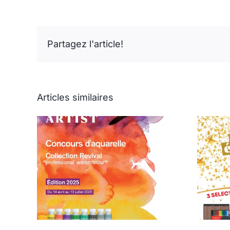
Partagez l'article!
Articles similaires
lle
La magie de Nöel,
025 –
découvrez nos idées
al
cadeaux!