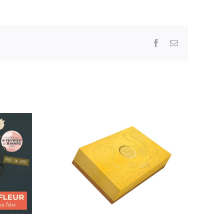
Facebook
Email
IF’TOBER
3